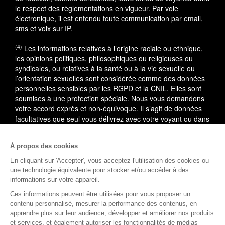
le respect des règlementations en vigueur. Par voie
électronique, il est entendu toute communication par email,
sms et voix sur IP.
(4)
Les informations relatives à l’origine raciale ou ethnique,
les opinions politiques, philosophiques ou religieuses ou
syndicales, ou relatives à la santé ou à la vie sexuelle ou
l’orientation sexuelles sont considérée comme des données
personnelles sensibles par les RGPD et la CNIL. Elles sont
soumises à une protection spéciale. Nous vous demandons
votre accord exprès et non-équivoque. Il s’agit de données
facultatives que seul vous délivrez avec votre voyant ou dans
le cadre du service utilisé.
À propos des cookies
En cas de litige, vous pouvez saisir le médiateur de la
consommation : AVENIR CONSO, 09 53 01 02 69.
En savoir
En cliquant sur 'Accepter', vous acceptez l'utilisation des cookies ou
plus
une technologie équivalente pour stocker et/ou accéder à des
informations sur votre appareil.
(1)
L'accès à cette offre commerciale est soumis aux
Ces informations peuvent être utilisées pour vous proposer un
conditions suivantes : 10 minutes de voyance au tarif spécial
contenu personnalisé, mesurer la performance des contenus, en
de 15EUR TTC, voyance privée. Offre valable dans la limite
apprendre plus sur leur audience, développer et améliorer nos produits
des 10 premières minutes, après validation de votre compte
et services, et également autoriser les fonctionnalités de médias