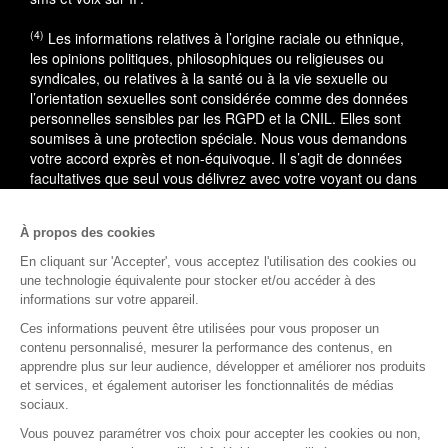
(4)
Les informations relatives à l’origine raciale ou ethnique,
les opinions politiques, philosophiques ou religieuses ou
syndicales, ou relatives à la santé ou à la vie sexuelle ou
l’orientation sexuelles sont considérée comme des données
personnelles sensibles par les RGPD et la CNIL. Elles sont
soumises à une protection spéciale. Nous vous demandons
votre accord exprès et non-équivoque. Il s’agit de données
facultatives que seul vous délivrez avec votre voyant ou dans
le cadre du service utilisé.
À propos des cookies
En cas de litige, vous pouvez saisir le médiateur de la
consommation : AVENIR CONSO, 09 53 01 02 69.
En savoir
En cliquant sur 'Accepter', vous acceptez l'utilisation des cookies ou
plus
une technologie équivalente pour stocker et/ou accéder à des
informations sur votre appareil.
(1)
L'accès à cette offre commerciale est soumis aux
Ces informations peuvent être utilisées pour vous proposer un
conditions suivantes : 10 minutes de voyance au tarif spécial
contenu personnalisé, mesurer la performance des contenus, en
de 15EUR TTC, voyance privée. Offre valable dans la limite
apprendre plus sur leur audience, développer et améliorer nos produits
des 10 premières minutes, après validation de votre compte
et services, et également autoriser les fonctionnalités de médias
client comprenant votre nom, prénom, téléphone, adresse,
sociaux.
email et carte de paiement valide (compte client nouveau ou
Vous pouvez paramétrer vos choix pour accepter les cookies ou non,
existant). Au-delà des 10 premières minutes, le tarif est de