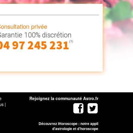
onsultation privée
arantie 100% discrétion
04 97 245 231
(1)
e
Rejoignez la communauté Astro.fr
us
|
Découvrez iHoroscope : notre appli
d'astrologie et d'horoscope