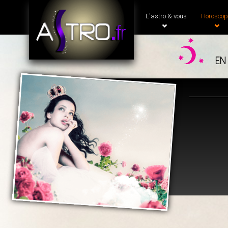
L'astro & vous
Horoscop
en