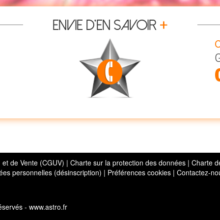
+
Envie d’en savoir
C
G
on et de Vente (CGUV)
|
Charte sur la protection des données
|
Charte d
es personnelles (désinscription)
|
Préférences cookies
|
Contactez-no
servés - www.astro.fr