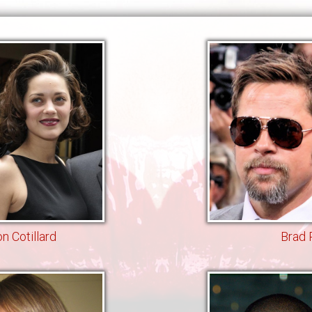
n Cotillard
Brad P