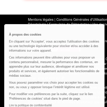
Mentions légales
|
Conditions Générales d'Utilisati
Déontologie
|
Formulaire de Rétractation
|
Vos donné
Bloctel
À propos des cookies
Copyright © 2000-2026 Cosmospace - Tous droits ré
En cliquant sur 'Accepter', vous acceptez l'utilisation des cookies
ou une technologie équivalente pour stocker et/ou accéder à des
informations sur votre appareil.
Ces informations peuvent être utilisées pour vous proposer un
(3)
Ce consentement exprès s'applique à la société
contenu personnalisé, mesurer la performance des contenus, en
OnLine afin de recevoir leurs offres de voyance. Par
apprendre plus sur leur audience, développer et améliorer nos
Cosmospace et des sociétés Telemaque, Pluton Medi
produits et services, et également autoriser les fonctionnalités de
offres de voyance dans le respect des règlementatio
médias sociaux.
email, sms et voix sur IP.
Vous pouvez paramétrer vos choix pour accepter les cookies ou
(4)
Les informations relatives à l’origine raciale ou e
non, ou vous y opposer lorsque l’intérêt légitime est utilisé.
ou relatives à la santé ou à la vie sexuelle ou l’or
Pour modifier vos préférences par la suite, cliquez sur le lien
par les RGPD et la CNIL. Elles sont soumises à une
'Préférences de cookies' situé dans le pied de page.
équivoque. Il s’agit de données facultatives que seul
Lire la politique de confidentialité