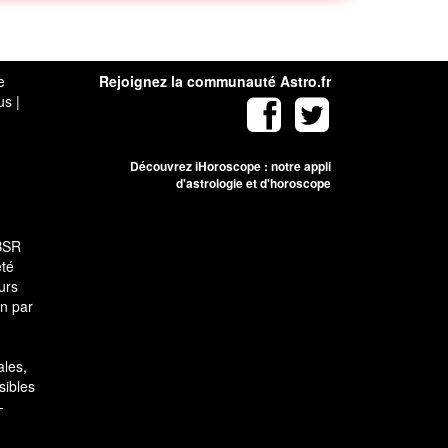
e
Rejoignez la communauté Astro.fr
us
|
Découvrez iHoroscope : notre appli
d'astrologie et d'horoscope
SBSR
été
urs
on par
ales,
sibles
-