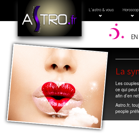
L'astro & vous
Horoscop
en
La syn
Les couples
ce qui peut
afin d’en re
Astro.fr, to
people préfé