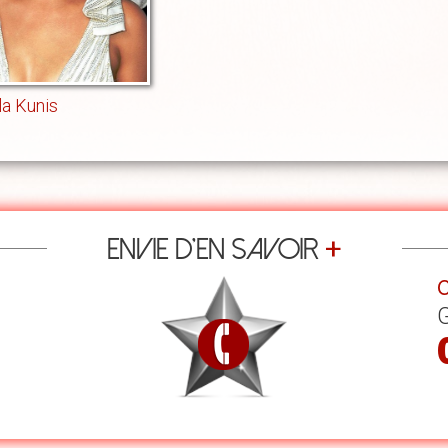
la Kunis
+
Envie d’en savoir
C
G