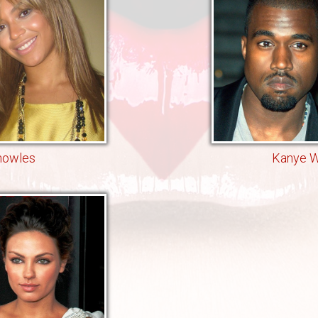
nowles
Kanye W