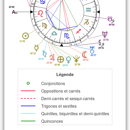
12
7
10°20
1
6
00°50
2
5
22°05
11°45
3
4
29°31
02°12
26°27
09°01
18°13
12°20
22°38
16°48
19°57
Légende
Conjonctions
Oppositions et carrés
Demi-carrés et sesqui-carrés
Trigones et sextiles
Quintiles, biquintiles et demi-quintiles
Quinconces