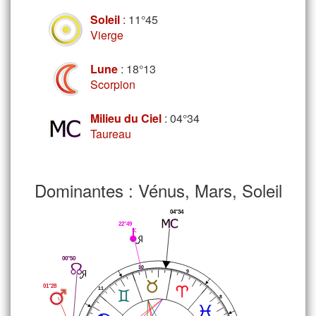
Soleil
: 11°45
Vierge
Lune
: 18°13
Scorpion
Milieu du Ciel
: 04°34
Taureau
Dominantes : Vénus, Mars, Soleil
04°34
22°49
00°50
10
9
01°28
11
8