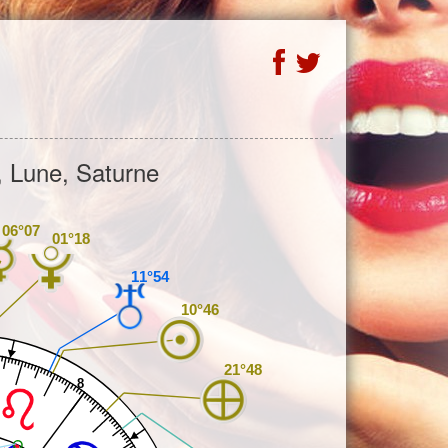
 Lune, Saturne
06°07
01°18
11°54
10°46
21°48
8