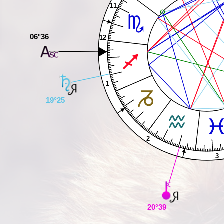
11
06°36
12
1
19°25
2
3
20°39