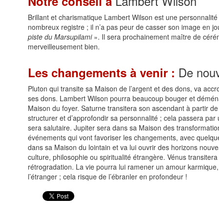
Lambert Wilson
Notre conseil à
Brillant et charismatique Lambert Wilson est une personnalité
nombreux registre ; il n’a pas peur de casser son image en j
piste du Marsupilami
». Il sera prochainement maître de cérém
merveilleusement bien.
De nouv
Les changements à venir :
Pluton qui transite sa Maison de l’argent et des dons, va accroit
ses dons. Lambert Wilson pourra beaucoup bouger et déména
Maison du foyer. Saturne transitera son ascendant à partir de
structurer et d’approfondir sa personnalité ; cela passera par u
sera salutaire. Jupiter sera dans sa Maison des transformation
événements qui vont favoriser les changements, avec quelques 
dans sa Maison du lointain et va lui ouvrir des horizons nouv
culture, philosophie ou spiritualité étrangère. Vénus transitera 
rétrogradation. La vie pourra lui ramener un amour karmique
l’étranger ; cela risque de l’ébranler en profondeur !