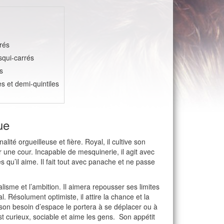
rés
squi-carrés
s
les et demi-quintiles
ue
lité orgueilleuse et fière. Royal, il cultive son
r une cour. Incapable de mesquinerie, il agit avec
s qu’il aime. Il fait tout avec panache et ne passe
alisme et l’ambition. Il aimera repousser ses limites
. Résolument optimiste, il attire la chance et la
 son besoin d’espace le portera à se déplacer ou à
est curieux, sociable et aime les gens. Son appétit