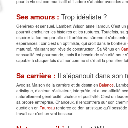
pour la vie est communicatif et il adore s’attabler avec des a
Trop idéaliste ?
Ses amours :
Généreux et sensuel, Lambert Wilson aime l’amour. C’est un p
pourrait enchainer les histoires et les ruptures. Toutefois, sa 
espérer la femme parfaite et il préférera sûrement s’abstenir 
espérances : car c’est un optimiste, qui croit dans le bonheur et
maturité, réalisant son rêve de construction. Sa Vénus en
Can
sensualité est gourmande, mais il a besoin de sécurité pour s
capable à chaque fois d’aimer comme si c’était la première foi
Il s’épanouit dans son t
Sa carrière :
Avec sa Maison de la carrière et du destin en
Balance
, Lamber
artistique, d’acteur, réalisateur, interprète, et a une affinité
naturellement générosité, chaleur et positivité. C’est un lead
sa propre entreprise. Chanceux, il rencontrera sur son chemi
quotidien en
Taureau
renforce ce don artistique qu’il possède 
travail car c’est un vrai bosseur.