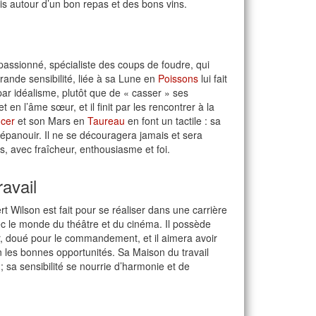
mis autour d’un bon repas et des bons vins.
assionné, spécialiste des coups de foudre, qui
grande sensibilité, liée à sa Lune en
Poissons
lui fait
par idéalisme, plutôt que de « casser » ses
 en l’âme sœur, et il finit par les rencontrer à la
cer
et son Mars en
Taureau
en font un tactile : sa
’épanouir. Il ne se découragera jamais et sera
s, avec fraîcheur, enthousiasme et foi.
ravail
t Wilson est fait pour se réaliser dans une carrière
 avec le monde du théâtre et du cinéma. Il possède
er, doué pour le commandement, et il aimera avoir
n les bonnes opportunités. Sa Maison du travail
; sa sensibilité se nourrie d’harmonie et de