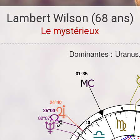
Lambert Wilson
(68 ans)
Le mystérieux
Dominantes : Uranus,
01°35
24°40
9
25°04
02°07
10