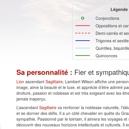
Légende
Conjonctions
Oppositions et car
Demi-carrés et se
Trigones et sextile
Quintiles, biquinti
Quinconces
Fier et sympathiq
Sa personnalité :
Lion
ascendant
Sagittaire
, Lambert Wilson affiche une personna
image, aime la beauté et le luxe, et apprécie d’être admiré pa
droiture, passion et noblesse et est très exigeant avec les être
jamais inaperçu.
L’ascendant
Sagittaire
va renforcer la noblesse naturelle, l’idé
et se donner des défis. Il a un côté chevalier en quête du Graal
sympathie. Passionné par le lointain, il aimera les voyages et
découvrir des nouveaux horizons intellectuels et culturels. Il 