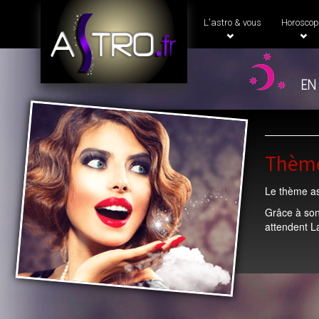
L'astro & vous
Horoscop
en
Thème
Le thème ast
Grâce à son
attendent La