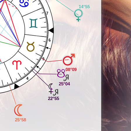
14°55
7
6
5
08°09
4
25°04
22°55
25°58