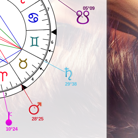
05°09
7
6
5
4
29°38
3
28°25
10°24