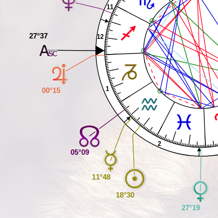
11
27°37
12
1
00°15
2
05°09
11°48
18°30
27°19