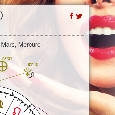
)
, Mars, Mercure
05°31
01°43
8