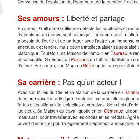
Convaincu de l’évolution de l’homme et de la pensée, il est c
Liberté et partage
Ses amours :
En amour, Guillaume Gallienne déteste les habitudes et recher
dynamique, en mouvement, avec qui il entamera une relation amic
a besoin de liberté et de partager avec l’autre son immense cur
affectueux et tendre, mais pourra intellectualiser sa sexualit
platonique. Toutefois, sa Maison de l’amour en
Taureau
le re
et sensualité. Sa Vénus en
Poissons
en fait un idéaliste au c
d’aimer. Par contre, son Mars en
Bélier
en fait un spécialiste
Pas qu’un acteur !
Sa carrière :
Avec son Milieu du Ciel et sa Maison de la carrière en
Balanc
dans une vocation artistique. Toutefois, comme elle englobe 
fortes dispositions intellectuelles et créatives. Son choix d’or
judicieux. Sa Maison du travail quotidien en
Gémeaux
lui donn
mais aussi pour travailler avec les ondes et les médias. Agréab
ouvert d’esprit, et pourra également s’épanouir à enseigner le 