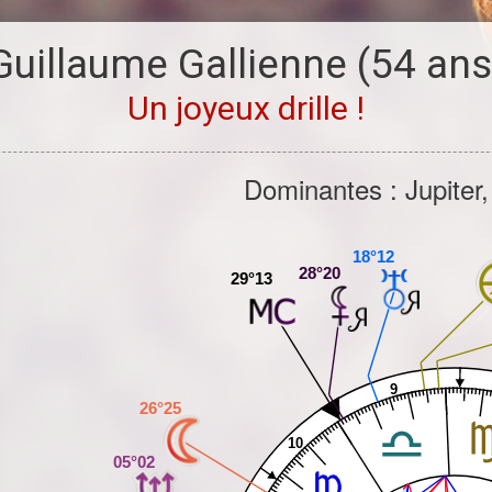
Guillaume Gallienne
(54 ans
Un joyeux drille !
Dominantes : Jupiter
18°12
28°20
29°13
9
26°25
10
05°02