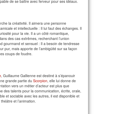
apable de se battre avec ferveur pour ses idéaux.
che la créativité. Il aimera une personne
ale et intellectuelle : Il lui faut des échanges. Il
iosité pour la vie. Il a un côté romantique,
é dans des cas extrêmes, recherchant l’union
nd gourmand et sensuel : Il a besoin de tendresse
œur pur, mais apporte de l’ambigüité sur sa façon
 des coups de foudre.
e
, Guillaume Gallienne est destiné à s’épanouir
une grande partie du
Scorpion
, elle lui donne de
ientation vers un métier d’acteur est plus que
e des talents pour la communication, écrite, orale,
le et sociable avec les autres, il est disponible et
théâtre et l’animation.