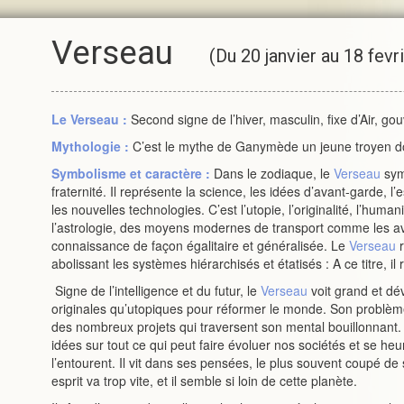
Verseau
(Du 20 janvier au 18 fevri
Le
Verseau
:
Second signe de l’hiver, masculin, fixe d’Air, g
Mythologie :
C’est le mythe de Ganymède un jeune troyen 
Symbolisme et caractère :
Dans le zodiaque, le
Verseau
symb
fraternité. Il représente la science, les idées d’avant-garde, l’e
les nouvelles technologies. C’est l’utopie, l’originalité, l’huma
l’astrologie, des moyens modernes de transport comme les avio
connaissance de façon égalitaire et généralisée. Le
Verseau
r
abolissant les systèmes hiérarchisés et étatisés : A ce titre, il 
Signe de l’intelligence et du futur, le
Verseau
voit grand et dé
originales qu’utopiques pour réformer le monde. Son problème 
des nombreux projets qui traversent son mental bouillonnant. I
idées sur tout ce qui peut faire évoluer nos sociétés et se he
l’entourent. Il vit dans ses pensées, le plus souvent coupé de se
esprit va trop vite, et il semble si loin de cette planète.