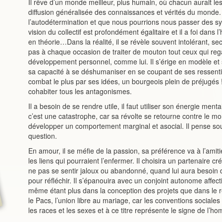
Il rêve d’un monde meilleur, plus humain, où chacun aurait les 
diffusion généralisée des connaissances et vérités du monde
l’autodétermination et que nous pourrions nous passer des sy
vision du collectif est profondément égalitaire et il a foi dans
en théorie…Dans la réalité, il se révèle souvent intolérant, se
pas à chaque occasion de traiter de mouton tout ceux qui regar
développement personnel, comme lui. Il s’érige en modèle et s
sa capacité à se déshumaniser en se coupant de ses ressentis
combat le plus par ses idées, un bourgeois plein de préjugés 
cohabiter tous les antagonismes.
Il a besoin de se rendre utile, il faut utiliser son énergie mentale
c’est une catastrophe, car sa révolte se retourne contre le mon
développer un comportement marginal et asocial. Il pense souve
question.
En amour, il se méfie de la passion, sa préférence va à l’amiti
les liens qui pourraient l’enfermer. Il choisira un partenaire cré
ne pas se sentir jaloux ou abandonné, quand lui aura besoin 
pour réfléchir. Il s’épanouira avec un conjoint autonome affecti
même étant plus dans la conception des projets que dans le r
le Pacs, l’union libre au mariage, car les conventions sociales 
les races et les sexes et à ce titre représente le signe de l’ho