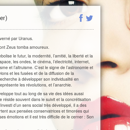
er)
ouverné par Uranus.
dont Zeus tomba amoureux.
olise le futur, la modernité, l’amitié, la liberté et la
space, les ondes, le cinéma, l’électricité, internet,
nisme et l’altruisme. C’est le signe de l’astronomie et
ns et les fusées et de la diffusion de la
echerche à développer son individualité en
représente les révolutions, et l’anarchie.
veloppe tout au long de sa vie des idées aussi
réside souvent dans le suivit et la concrétisation
nvesti d’un sens social très développé, il a des
urtent aux pensées conservatrices et timorées qui
s émotions et il est très difficile de le cerner : Son