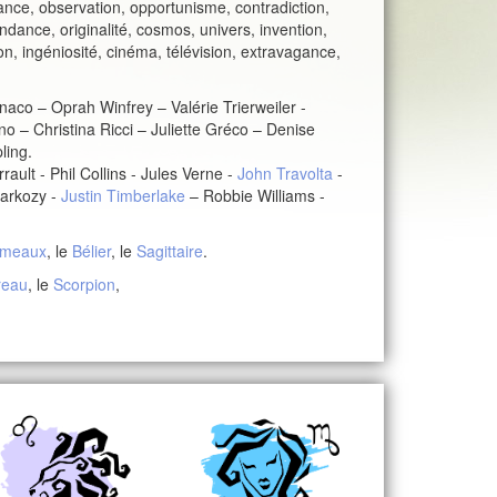
sance, observation, opportunisme, contradiction,
endance, originalité, cosmos, univers, invention,
on, ingéniosité, cinéma, télévision, extravagance,
aco – Oprah Winfrey – Valérie Trierweiler -
– Christina Ricci – Juliette Gréco – Denise
ling.
ult - Phil Collins - Jules Verne -
John Travolta
-
Sarkozy -
Justin Timberlake
– Robbie Williams -
meaux
, le
Bélier
, le
Sagittaire
.
reau
, le
Scorpion
,