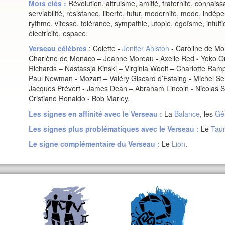
Mots clés :
Révolution, altruisme, amitié, fraternité, connais
serviabilité, résistance, liberté, futur, modernité, mode, indép
rythme, vitesse, tolérance, sympathie, utopie, égoïsme, intuiti
électricité, espace.
Verseau
célèbres
: Colette -
Jenifer Aniston
- Caroline de Mon
Charlène de Monaco – Jeanne Moreau - Axelle Red - Yoko Ono 
Richards – Nastassja Kinski – Virginia Woolf – Charlotte Ramp
Paul Newman - Mozart – Valéry Giscard d’Estaing - Michel Serra
Jacques Prévert - James Dean – Abraham Lincoln - Nicolas 
Cristiano Ronaldo - Bob Marley.
Les signes en affinité avec le
Verseau
:
La
Balance
, les
Gé
Les signes plus problématiques avec le
Verseau
:
Le
Tau
Le signe complémentaire du
Verseau
:
Le
Lion
.