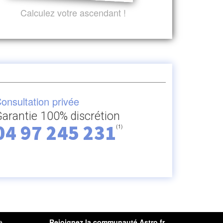
Calculez votre ascendant !
onsultation privée
arantie 100% discrétion
04 97 245 231
(1)
e
Rejoignez la communauté Astro.fr