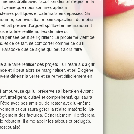
mêmes droits avec l’abolition des privilèges, et la
. Il pense que nous sommes aptes à
stèmes politiques et paternalistes dépassés. Sa
 l’homme, son évolution et ses capacités ; du moins,
c et fait preuve d’orgueil spirituel en ne manquant
de la télé réalité au lieu de faire du
a pensée peut se rigidifier : Le problème vient de
, et de ce fait, se comporter comme ce qu’il
! Paradoxe que ce signe qui peut alors faire
 à le faire réaliser des projets ; s’il reste à s’aigrir,
de et il peut alors se marginaliser, et tel Diogène,
nt détenir la vérité et se remet difficilement en
é amoureuse qui lui préserve sa liberté en évitant
atif, intelligent, cultivé et compréhensif, qui saura
d’être avec ses amis ou de rester avec lui-même
vement et qui saura gérer la réalité matérielle, lui-
èglement des factures. Généralement, il préférera
le rebutent. Il aime abolir les tabous et préjugés,
mosexualité.