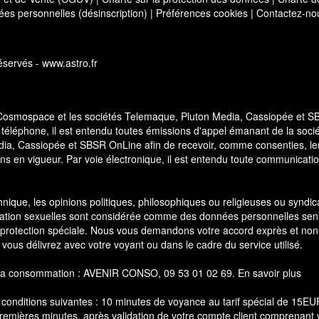
es personnelles (désinscription)
|
Préférences cookies
|
Contactez-no
servés - www.astro.fr
 Cosmospace et les sociétés Telemaque, Pluton Media, Cassiopée et 
 téléphone, il est entendu toutes émissions d'appel émanant de la soci
a, Cassiopée et SBSR OnLine afin de recevoir, comme consenties, le
ns en vigueur. Par voie électronique, il est entendu toute communicati
thnique, les opinions politiques, philosophiques ou religieuses ou syndic
ientation sexuelles sont considérée comme des données personnelles sen
 protection spéciale. Nous vous demandons votre accord exprès et non
 vous délivrez avec votre voyant ou dans le cadre du service utilisé.
 de la consommation : AVENIR CONSO, 09 53 01 02 69.
En savoir plus
 conditions suivantes : 10 minutes de voyance au tarif spécial de 15E
premières minutes, après validation de votre compte client comprenant 