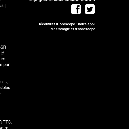
us
|
Découvrez iHoroscope : notre appli
d'astrologie et d'horoscope
SBSR
été
urs
on par
ales,
sibles
-
UR TTC,
votre