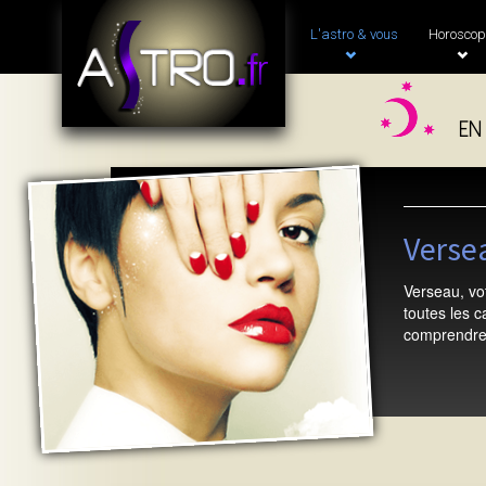
L'astro & vous
Horoscop
en
Versea
Verseau, vot
toutes les 
comprendre 