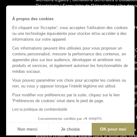
Déontologie
|
Formulaire de Rétractation
|
Vos donné
Bloctel
À propos des cookies
Copyright © 2000-2026 Cosmospace - Tous droits ré
En cliquant sur 'Accepter', vous acceptez l'utilisation des cookies
ou une technologie équivalente pour stocker et/ou accéder à des
informations sur votre appareil.
Ces informations peuvent être utilisées pour vous proposer un
(3)
Ce consentement exprès s'applique à la société
contenu personnalisé, mesurer la performance des contenus, en
OnLine afin de recevoir leurs offres de voyance. Par
apprendre plus sur leur audience, développer et améliorer nos
Cosmospace et des sociétés Telemaque, Pluton Medi
produits et services, et également autoriser les fonctionnalités de
offres de voyance dans le respect des règlementatio
médias sociaux.
email, sms et voix sur IP.
Vous pouvez paramétrer vos choix pour accepter les cookies ou
(4)
Les informations relatives à l’origine raciale ou e
non, ou vous y opposer lorsque l’intérêt légitime est utilisé.
ou relatives à la santé ou à la vie sexuelle ou l’or
Pour modifier vos préférences par la suite, cliquez sur le lien
par les RGPD et la CNIL. Elles sont soumises à une
'Préférences de cookies' situé dans le pied de page.
équivoque. Il s’agit de données facultatives que seul
Lire la politique de confidentialité
En cas de litige, vous pouvez saisir le médiateur
Consentements certifiés par
(1)
L'accès à cette offre commerciale est soumis aux
Non merci
Je choisis
OK pour moi
voyance privée. Offre valable dans la limite des 10 