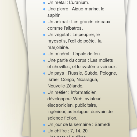
Un métal : L’uranium.
Une pierre : Aigue-marine, le
saphir
Un animal : Les grands oiseaux
comme l'albatros.
Un végétal : Le peuplier, le
myosotis, l’œil de poète, la
marjolaine.
Un minéral : L’opale de feu.
Une partie du corps : Les mollets
et chevilles, et le système veineux.
Un pays : Russie, Suède, Pologne,
Israël, Congo, Nicaragua,
Nouvelle-Zélande.
Un métier : Informaticien,
développeur Web, aviateur,
électronicien, publicitaire,
ingénieur, astrologue, écrivain de
science fiction.
Un jour de la semaine : Samedi
Un chiffre : 7, 14, 20
Une note : La dièse