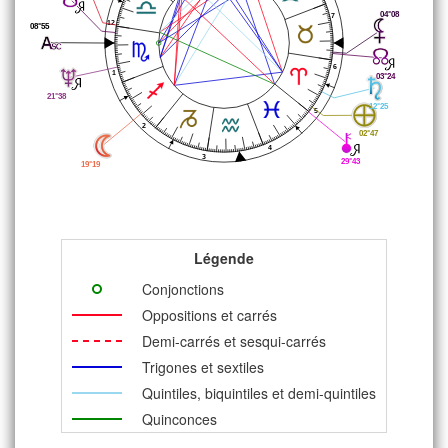
04°08
7
12
08°55
6
1
03°24
21°38
12°25
5
2
02°47
4
3
29°43
19°19
Légende
Conjonctions
Oppositions et carrés
Demi-carrés et sesqui-carrés
Trigones et sextiles
Quintiles, biquintiles et demi-quintiles
Quinconces