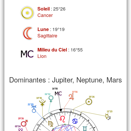
Soleil
: 25°26
Cancer
Lune
: 19°19
Sagittaire
Milieu du Ciel
: 16°55
Lion
Dominantes : Jupiter, Neptune, Mars
16°55
10°56
06°52
25°26
18°36
21°23
12°23
9
10
29°26
8
11
03°24