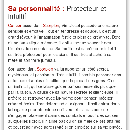
Protecteur et
Sa personnalité :
intuitif
Cancer
ascendant
Scorpion
, Vin Diesel possède une nature
sensible et émotive. Tout en tendresse et douceur, c’est un
grand rêveur, à l’imagination fertile et plein de créativité. Doté
d’une fantastique mémoire, il doit aimer se souvenir des
histoires de son enfance. Sa famille est sacrée pour lui et il
est très protecteur pour les siens. Il est très attaché à sa
mère et son frère jumeau.
Son ascendant
Scorpion
va lui apporter un côté secret,
mystérieux, et passionné. Très intuitif, il semble posséder des
antennes et a plus d’intuition que la plupart des gens. C’est
un instinctif, qui se laisse guider par ses ressentis plus que
par la raison. A cause de sa nature secrète et silencieuse, il
préfère se retrouver avec lui-même pour penser, méditer,
créer et écrire. Très déterminé et exigeant, il sait entrer dans
la bagarre pour obtenir ce qu’il veut et n’a pas peur de
s’engager totalement dans des combats et pour des causes
auxquelles il croit. Il n’aime pas qu’on se mêle de ses affaires
et peut réagir avec agressivité si on empiète sur sa vie privée.