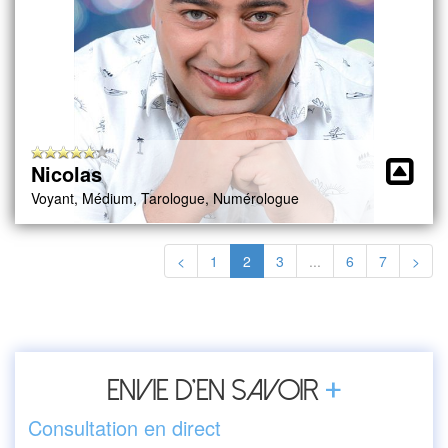
Nicolas
Voyant, Médium, Tarologue, Numérologue
<
1
2
3
...
6
7
>
+
Envie d’en savoir
Consultation en direct