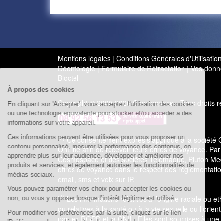
Mentions légales
|
Conditions Générales d'Utilisati
Déontologie
|
Formulaire de Rétractation
|
Vos donné
Bloctel
À propos des cookies
Copyright © 2000-2026 Cosmospace - Tous droits ré
En cliquant sur 'Accepter', vous acceptez l'utilisation des cookies
ou une technologie équivalente pour stocker et/ou accéder à des
informations sur votre appareil.
Ces informations peuvent être utilisées pour vous proposer un
(3)
Ce consentement exprès s'applique à la société
contenu personnalisé, mesurer la performance des contenus, en
OnLine afin de recevoir leurs offres de voyance. Par
apprendre plus sur leur audience, développer et améliorer nos
Cosmospace et des sociétés Telemaque, Pluton Medi
produits et services, et également autoriser les fonctionnalités de
offres de voyance dans le respect des règlementatio
médias sociaux.
email, sms et voix sur IP.
Vous pouvez paramétrer vos choix pour accepter les cookies ou
(4)
Les informations relatives à l’origine raciale ou e
non, ou vous y opposer lorsque l’intérêt légitime est utilisé.
ou relatives à la santé ou à la vie sexuelle ou l’or
Pour modifier vos préférences par la suite, cliquez sur le lien
par les RGPD et la CNIL. Elles sont soumises à une