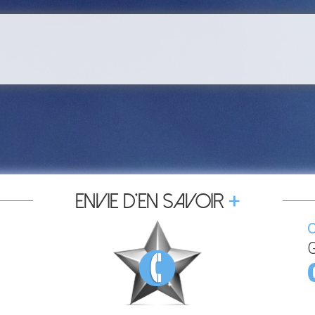
+
Envie d’en savoir
C
G