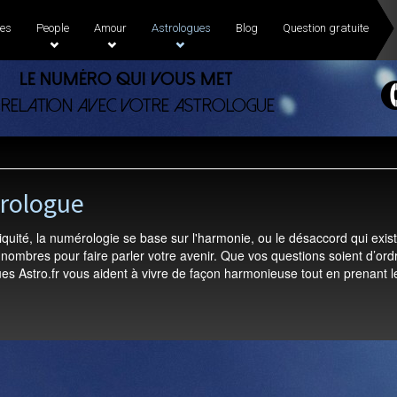
es
People
Amour
Astrologues
Blog
Question gratuite
Le numéro qui vous met
 relation avec votre astrologue
rologue
tiquité, la numérologie se base sur l'harmonie, ou le désaccord qui ex
nombres pour faire parler votre avenir. Que vos questions soient d’ord
s Astro.fr vous aident à vivre de façon harmonieuse tout en prenant le