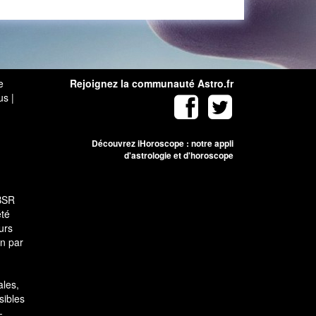
e
Rejoignez la communauté Astro.fr
us
|
Découvrez iHoroscope : notre appli
d'astrologie et d'horoscope
SBSR
été
urs
on par
ales,
sibles
-