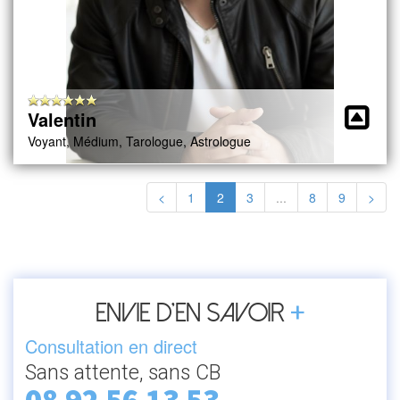
Valentin
Voyant, Médium, Tarologue, Astrologue
<
1
2
3
...
8
9
>
+
Envie d’en savoir
Consultation en direct
Sans attente, sans CB