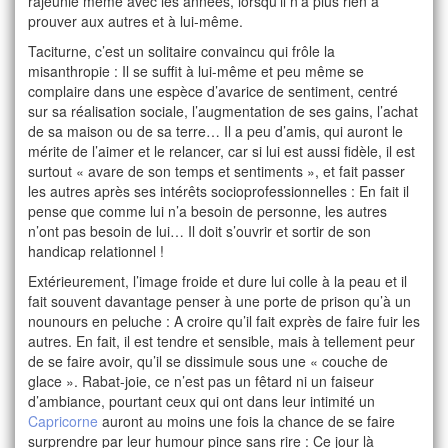
rajeunie même avec les années, lorsqu’il n’a plus rien à
prouver aux autres et à lui-même.
Taciturne, c’est un solitaire convaincu qui frôle la
misanthropie : Il se suffit à lui-même et peu même se
complaire dans une espèce d’avarice de sentiment, centré
sur sa réalisation sociale, l’augmentation de ses gains, l’achat
de sa maison ou de sa terre… Il a peu d’amis, qui auront le
mérite de l’aimer et le relancer, car si lui est aussi fidèle, il est
surtout « avare de son temps et sentiments », et fait passer
les autres après ses intérêts socioprofessionnelles : En fait il
pense que comme lui n’a besoin de personne, les autres
n’ont pas besoin de lui… Il doit s’ouvrir et sortir de son
handicap relationnel !
Extérieurement, l’image froide et dure lui colle à la peau et il
fait souvent davantage penser à une porte de prison qu’à un
nounours en peluche : A croire qu’il fait exprès de faire fuir les
autres. En fait, il est tendre et sensible, mais à tellement peur
de se faire avoir, qu’il se dissimule sous une « couche de
glace ». Rabat-joie, ce n’est pas un fêtard ni un faiseur
d’ambiance, pourtant ceux qui ont dans leur intimité un
Capricorne
auront au moins une fois la chance de se faire
surprendre par leur humour pince sans rire : Ce jour là