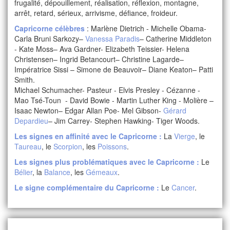
frugalité, dépouillement, réalisation, réflexion, montagne,
arrêt, retard, sérieux, arrivisme, défiance, froideur.
Capricorne
célèbres
: Marlène Dietrich - Michelle Obama-
Carla Bruni Sarkozy–
Vanessa Paradis
– Catherine Middleton
- Kate Moss– Ava Gardner- Elizabeth Teissier- Helena
Christensen– Ingrid Betancourt– Christine Lagarde–
Impératrice Sissi – Simone de Beauvoir– Diane Keaton– Patti
Smith.
Michael Schumacher- Pasteur - Elvis Presley - Cézanne -
Mao Tsé-Toun - David Bowie - Martin Luther King - Molière –
Isaac Newton– Edgar Allan Poe- Mel Gibson-
Gérard
Depardieu
– Jim Carrey- Stephen Hawking- Tiger Woods.
Les signes en affinité avec le
Capricorne
:
La
Vierge
, le
Taureau
, le
Scorpion
, les
Poissons
.
Les signes plus problématiques avec le
Capricorne
:
Le
Bélier
, la
Balance
, les
Gémeaux
.
Le signe complémentaire du
Capricorne
:
Le
Cancer
.