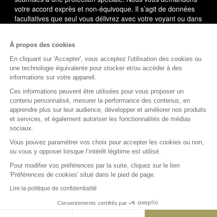
votre accord exprès et non-équivoque. Il s’agit de données
facultatives que seul vous délivrez avec votre voyant ou dans
le cadre du service utilisé.
À propos des cookies
En cas de litige, vous pouvez saisir le médiateur de la
consommation : AVENIR CONSO, 09 53 01 02 69.
En savoir
En cliquant sur 'Accepter', vous acceptez l'utilisation des cookies ou
plus
une technologie équivalente pour stocker et/ou accéder à des
informations sur votre appareil.
(1)
L'accès à cette offre commerciale est soumis aux
Ces informations peuvent être utilisées pour vous proposer un
conditions suivantes : 10 minutes de voyance au tarif spécial
contenu personnalisé, mesurer la performance des contenus, en
de 15EUR TTC, voyance privée. Offre valable dans la limite
apprendre plus sur leur audience, développer et améliorer nos produits
des 10 premières minutes, après validation de votre compte
et services, et également autoriser les fonctionnalités de médias
client comprenant votre nom, prénom, téléphone, adresse,
sociaux.
email et carte de paiement valide (compte client nouveau ou
Vous pouvez paramétrer vos choix pour accepter les cookies ou non,
existant). Au-delà des 10 premières minutes, le tarif est de
ou vous y opposer lorsque l’intérêt légitime est utilisé.
3.5EUR à 9.5EUR TTC la minute supplémentaire selon le
voyant.
Pour modifier vos préférences par la suite, cliquez sur le lien
'Préférences de cookies' situé dans le pied de page.
Rejoignez la communauté Astro.fr
Lire la politique de confidentialité
Consentements certifiés par