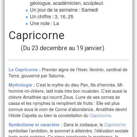
géologue, académicien, sculpteur.
Un jour de la semaine : Samedi
Un chiffre : 3, 16, 25
Une note : La
Capricorne
(Du 23 decembre au 19 janvier)
Le
Capricorne
:
Premier signe de l’hiver, féminin, cardinal de
Terre, gouverné par Saturne.
Mythologie :
C’est le mythe du dieu Pan, fils d’hermès. Mi-
homme mi-chèvre, laid mais très bon musicien. C’est aussi la
chèvre Amalthée qui nourrit Zeus. L’une de ses cornes se
cassa et les nymphes la remplirent de fruits : Elle est plus
connue sous le nom de Corne d’abondance. Amalthée devint
l’étoile Capella ou bien la constellation du
Capricorne
.
Symbolisme et caractère :
Dans le zodiaque, le
Capricorne
symbolise l’ambition, le sommet à atteindre, l’élévation sociale
lente mais certaine. Ce signe représente la montagne, le