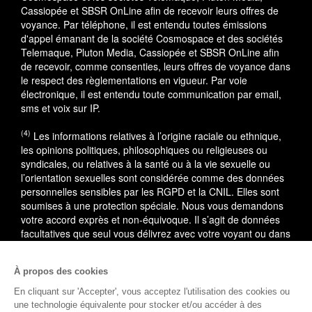
Cassiopée et SBSR OnLine afin de recevoir leurs offres de
voyance. Par téléphone, il est entendu toutes émissions
d'appel émanant de la société Cosmospace et des sociétés
Telemaque, Pluton Media, Cassiopée et SBSR OnLine afin
de recevoir, comme consenties, leurs offres de voyance dans
le respect des règlementations en vigueur. Par voie
électronique, il est entendu toute communication par email,
sms et voix sur IP.
(4)
Les informations relatives à l’origine raciale ou ethnique,
les opinions politiques, philosophiques ou religieuses ou
syndicales, ou relatives à la santé ou à la vie sexuelle ou
l’orientation sexuelles sont considérée comme des données
personnelles sensibles par les RGPD et la CNIL. Elles sont
soumises à une protection spéciale. Nous vous demandons
votre accord exprès et non-équivoque. Il s’agit de données
facultatives que seul vous délivrez avec votre voyant ou dans
le cadre du service utilisé.
À propos des cookies
En cas de litige, vous pouvez saisir le médiateur de la
consommation : AVENIR CONSO, 09 53 01 02 69.
En savoir
En cliquant sur 'Accepter', vous acceptez l'utilisation des cookies ou
plus
une technologie équivalente pour stocker et/ou accéder à des