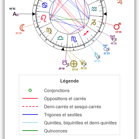
12
7
04°32
1
6
19°58
20°49
2
5
05°25
3
4
21°23
07°15
05°25
29°40
29°53
Légende
Conjonctions
Oppositions et carrés
Demi-carrés et sesqui-carrés
Trigones et sextiles
Quintiles, biquintiles et demi-quintiles
Quinconces