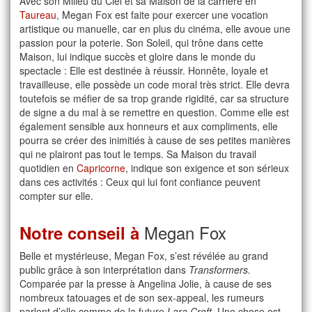
Avec son Milieu du Ciel et sa Maison de la carrière en
Taureau
, Megan Fox est faite pour exercer une vocation
artistique ou manuelle, car en plus du cinéma, elle avoue une
passion pour la poterie. Son Soleil, qui trône dans cette
Maison, lui indique succès et gloire dans le monde du
spectacle : Elle est destinée à réussir. Honnête, loyale et
travailleuse, elle possède un code moral très strict. Elle devra
toutefois se méfier de sa trop grande rigidité, car sa structure
de signe a du mal à se remettre en question. Comme elle est
également sensible aux honneurs et aux compliments, elle
pourra se créer des inimitiés à cause de ses petites manières
qui ne plairont pas tout le temps. Sa Maison du travail
quotidien en
Capricorne
, indique son exigence et son sérieux
dans ces activités : Ceux qui lui font confiance peuvent
compter sur elle.
Megan Fox
Notre conseil à
Belle et mystérieuse, Megan Fox, s’est révélée au grand
public grâce à son interprétation dans
Transformers.
Comparée par la presse à Angelina Jolie, à cause de ses
nombreux tatouages et de son sex-appeal, les rumeurs
parlent d’elle comme de la future
Lara Croft.
Une chose est