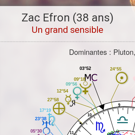
Zac Efron
(38 ans)
Un grand sensible
Dominantes : Pluton, 
03°52
24°55
09°18
09°56
12°54
27°58
9
17°19
10
23°38
05°30
11