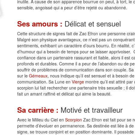
inutile. A cause de son apparence bourrue on peut, à tort, le cro
sensible, angoissé qui a peur d’être rejeté ou abandonné.
Délicat et sensuel
Ses amours :
Cette structure de signes fait de Zac Efron une personne crai
Malgré son physique avantageux, ce n’est pas un conquérant de
sentiments, exhibant un caractère d’ours bourru. En réalité, c
d’humour qui a besoin de temps pour se laisser apprivoiser. Qu
confiance dans un partenaire rassurant et fiable, alors il est 
profonds et durables. Comme il a peur de l’abandon ou de perd
souffrir de problèmes de communication dans son couple. Sa
sur le
Gémeaux
, nous indique qu’il est sensuel et à besoin de
communication. Sa Lune en
Vierge
montre qu’il est attiré pa
scorpion lui fait rechercher une partenaire très sexuelle ; il
fait un amant raffiné et délicat qui aime la beauté.
Motivé et travailleur
Sa carrière :
Avec le Milieu du Ciel en
Scorpion
Zac Efron est fait pour se r
permette d’évoluer en permanence. Sa destinée est liée à de 
signe, se trouve conjoint et en position dominante. Il possède 