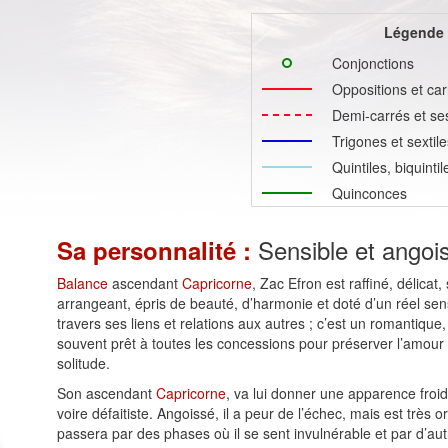
Légende
Conjonctions
Oppositions et car
Demi-carrés et se
Trigones et sextile
Quintiles, biquinti
Quinconces
Sensible et angoi
Sa personnalité :
Balance
ascendant
Capricorne
, Zac Efron est raffiné, délica
arrangeant, épris de beauté, d’harmonie et doté d’un réel sens a
travers ses liens et relations aux autres ; c’est un romantique,
souvent prêt à toutes les concessions pour préserver l’amour d
solitude.
Son ascendant
Capricorne
, va lui donner une apparence froid
voire défaitiste. Angoissé, il a peur de l’échec, mais est très o
passera par des phases où il se sent invulnérable et par d’au