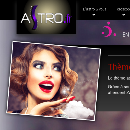
L'astro & vous
Horoscop
en
Thème
Le thème ast
Grâce à son
attendent Za