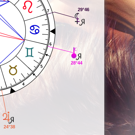
29°46
7
6
28°44
5
4
24°38