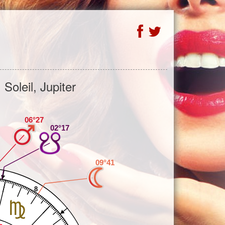
Soleil, Jupiter
06°27
02°17
09°41
8