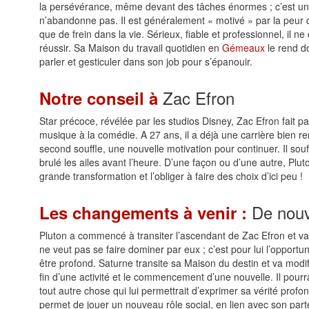
la persévérance, même devant des tâches énormes ; c’est un 
n’abandonne pas. Il est généralement « motivé » par la peur de
que de frein dans la vie. Sérieux, fiable et professionnel, il ne
réussir. Sa Maison du travail quotidien en
Gémeaux
le rend do
parler et gesticuler dans son job pour s’épanouir.
Zac Efron
Notre conseil à
Star précoce, révélée par les studios Disney, Zac Efron fait pa
musique à la comédie. A 27 ans, il a déjà une carrière bien rem
second souffle, une nouvelle motivation pour continuer. Il sou
brulé les ailes avant l’heure. D’une façon ou d’une autre, Plu
grande transformation et l’obliger à faire des choix d’ici peu !
De nouv
Les changements à venir :
Pluton a commencé à transiter l’ascendant de Zac Efron et va l’o
ne veut pas se faire dominer par eux ; c’est pour lui l’opportu
être profond. Saturne transite sa Maison du destin et va modifi
fin d’une activité et le commencement d’une nouvelle. Il pourr
tout autre chose qui lui permettrait d’exprimer sa vérité profon
permet de jouer un nouveau rôle social, en lien avec son parten