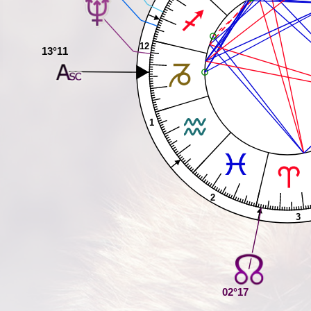
12
13°11
1
2
3
02°17