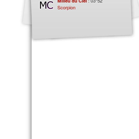
Milieu du Ciel
: 03°52
Scorpion