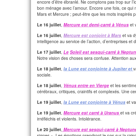
encore d’être ébranlé. Ne comptons pas trop sur l’id
bon ménage avec l’amour. Encore une fois, ce qui n
Mars et Mercure ; peut-être que les mots inspirés pa
Le 16 juillet
,
Mercure est demi-carré à Vénus
et 
Le 16 juillet
,
Mercure est conjoint à Mars
et va d
intelligence au service de l’action, d’entreprises et
Le 17 juillet
,
Le
Soleil est sesqui-carré à Neptu
Notre vision des choses sera confuse. Attention aux 
Le 18 juillet
,
la Lune est conjointe à Jupiter
et
v
sociale.
Le 18 juillet
,
Vénus entre en Vierge
et les sentime
cérébraux, critiques, craintifs et complexés. Une cer
Le 19 juillet
,
la Lune est conjointe à Vénus
et va
Le 19 juillet
,
Mercure est carré à Uranus
et va cr
irréfléchis et violents. Intolérance.
Le 20 juillet
,
Mercure est sesqui-carré à Neptun
signes ». Les émotions prendront le pas sur la raiso