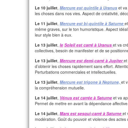
Le 10 juillet
,
Mercure est quintile à Uranus
et va
les choses dans nos vies. Aspect de créativité, dé
Le 11 juillet
,
Mercure est bi-quintile à Saturne
e
même graves, sur le ton humoristique. Aspect idéal po
leur style bien à eux.
Le 13 juillet
,
le
Soleil est carré à Uranus
et va cr
collectives, besoin de manifester et de se positionn
Le 13 juillet
,
Mercure est demi-carré à Jupiter
et
d’obtenir les choses rapidement sans effort. Attent
Perturbations commerciales et intellectuelles.
Le 13 juillet
,
Mercure est trigone à Neptune,
et 
la compréhension mutuelle.
Le 14 juillet
,
Vénus est carrée à Saturne
et va app
Permet de mettre en avant la dépendance affective.
Le 14 juillet
,
Mars est sesqui-carré à Saturne
et
modération. Goût du pouvoir et violence des actes