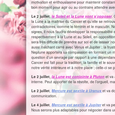
motivation et enthousiasme pour maintenir constants
bon moment pour agir ou au contraire attendre av
Le 2 juillet
,
le Soleil et la Lune vont s’opposer
. 
la Lune a la maitrise du Cancer et qu’elle se retro
contradictoires, comme le féminin et le masculin. No
signes, il nous faudra développer la responsabilité 
respectivement à la Lune et au Soleil, en opposition
sera très difficile de prendre sur soi et de laisser 
aussi méchant carré avec Vénus et Jupiter ; la fru
Neptune apportera sa compassion en formant un ma
question d’un sevrage par rapport à une dépendance
Cancer est fait pour la tradition, la famille et le so
notre vérité intérieure et à notre place ; celle-ci se
Le 2 juillet
,
la Lune est conjointe à Pluton
et va 
interne. Peut apporter de la révolte, de l’orgueil, ma
Le 2 juillet
,
Mercure est sextile à Uranus
et va d
communication.
Le 4 juillet
,
Mercure est sextile à Jupiter
et va pe
Nous serons plus adaptables pour négocier dans un 