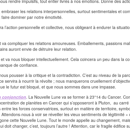
ous rendre impulsifs, tout entier livrés à nos émotions. Donne des actio
 embraser les relations interpersonnelles, surtout sentimentales et com
s faire dominer par notre émotivité.
ra l’action personnelle et collective, nous obligeant à endurer la situa
t va compliquer les relations amoureuses. Emballements, passions mal v
ins auront envie de détruire leur relation.
et va nous bloquer intellectuellement. Cela coincera un peu dans la
 manque de confiance.
nous pousser à la critique et la contradiction. C’est au niveau de la par
gence servira à nourrir la révolte ; nous manquerons cruellement d’obje
ion, que le futur est bloqué, et que nous sommes dans une impasse.
en conjonction
. La Nouvelle Lune va se former à 23°14 du Cancer. C
centration de planètes en Cancer qui s’opposeront à Pluton, au carré
 entre les forces conservatrices, surtout en matière de territoire, symbo
Attendons-nous à voir se réveiller les vieux sentiments de légitimité « 
 trigone cette Nouvelle Lune. Tout le monde appelle au changement, ma
 doit changer, c’est, toujours l’autre ! Attention, car le fragile édifice 