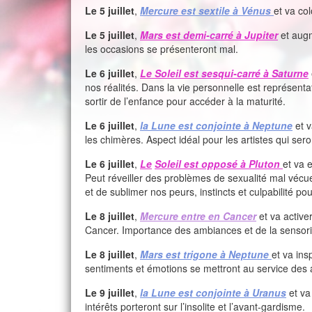
Le 5 juillet
,
Mercure est sextile à Vénus
et va co
Le 5 juillet
,
Mars est demi-carré à Jupiter
et augm
les occasions se présenteront mal.
Le 6 juillet
,
Le Soleil est sesqui-carré à Saturne
nos réalités. Dans la vie personnelle est représenta
sortir de l’enfance pour accéder à la maturité.
Le 6 juillet
,
la Lune est conjointe à Neptune
et v
les chimères. Aspect idéal pour les artistes qui sero
Le 6 juillet
,
Le
Soleil est opposé à Pluton
et va 
Peut réveiller des problèmes de sexualité mal vécue,
et de sublimer nos peurs, instincts et culpabilité pou
Le 8 juillet
,
Mercure entre en Cancer
et va active
Cancer. Importance des ambiances et de la sensoria
Le 8 juillet
,
Mars est trigone à Neptune
et va ins
sentiments et émotions se mettront au service des a
Le 9 juillet
,
la Lune est conjointe à Uranus
et va
intérêts porteront sur l’insolite et l’avant-gardisme.