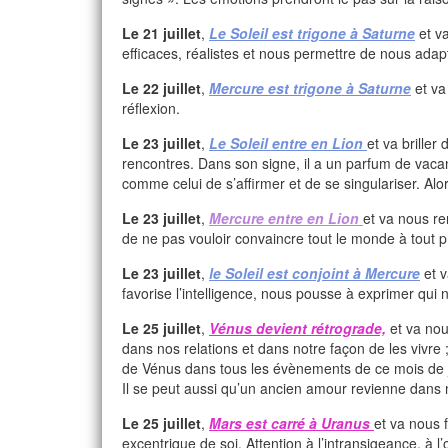
Le 21 juillet
,
Le Soleil est trigone à Saturne
et va
efficaces, réalistes et nous permettre de nous adap
Le 22 juillet
,
Mercure est trigone à Saturne
et va
réflexion.
Le 23 juillet
,
Le Soleil entre en Lion
et va briller
rencontres. Dans son signe, il a un parfum de vaca
comme celui de s’affirmer et de se singulariser. Alors
Le 23 juillet
,
Mercure entre en Lion
et va nous re
de ne pas vouloir convaincre tout le monde à tout 
Le 23 juillet
,
le Soleil est conjoint à Mercure
et v
favorise l’intelligence, nous pousse à exprimer qu
Le 25 juillet
,
Vénus devient rétrograde,
et va nou
dans nos relations et dans notre façon de les vivre 
de Vénus dans tous les évènements de ce mois de ju
Il se peut aussi qu’un ancien amour revienne dans n
Le 25 juillet
,
Mars est carré à Uranus
et va nous f
excentrique de soi. Attention à l’intransigeance, à l’