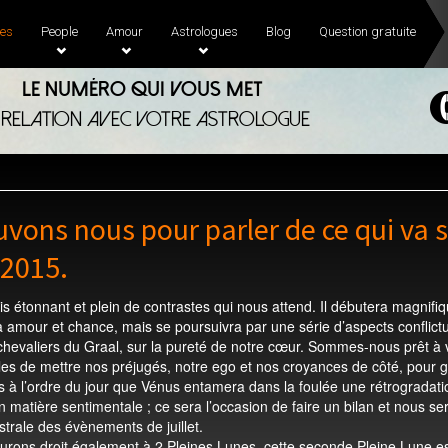
es
People
Amour
Astrologues
Blog
Question gratuite
Le numéro qui vous met
 relation avec votre astrologue
vons nous pour parler de ce qui va s
t 2015.
s étonnant et plein de contrastes qui nous attend. Il débutera magnifi
amour et chance, mais se poursuivra par une série d’aspects conflictuel
s chevaliers du Graal, sur la pureté de notre cœur. Sommes-nous prêt à 
es de mettre nos préjugés, notre ego et nos croyances de côté, pour 
us à l’ordre du jour que Vénus entamera dans la foulée une rétrograda
en matière sentimentale ; ce sera l’occasion de faire un bilan et nous 
astrale des évènements de juillet.
urons droit également à 2 Pleines Lunes, cette seconde Pleine Lune e