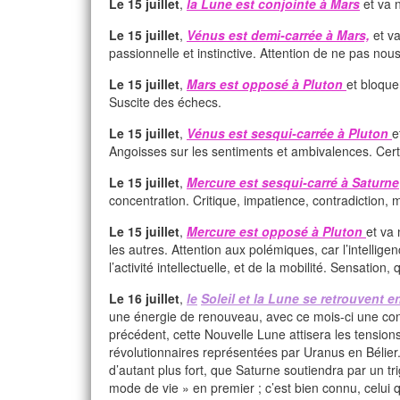
Le 15 juillet
,
la Lune est conjointe à Mars
et va n
Le 15 juillet
,
Vénus est demi-carrée à Mars,
et va
passionnelle et instinctive. Attention de ne pas nou
Le 15 juillet
,
Mars est opposé à Pluton
et bloque
Suscite des échecs.
Le 15 juillet
,
Vénus est sesqui-carrée à Pluton
e
Angoisses sur les sentiments et ambivalences. Certa
Le 15 juillet
,
Mercure est sesqui-carré à Saturne
concentration. Critique, impatience, contradiction,
Le 15 juillet
,
Mercure est opposé à Pluton
et va 
les autres. Attention aux polémiques, car l’intelli
l’activité intellectuelle, et de la mobilité. Sensat
Le 16 juillet
,
le
Soleil et la Lune se retrouvent 
une énergie de renouveau, avec ce mois-ci une con
précédent, cette Nouvelle Lune attisera les tensions
révolutionnaires représentées par Uranus en Bélier. 
d’autant plus fort, que Saturne soutiendra par un
mode de vie » en premier ; c’est bien connu, celui qui