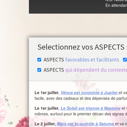
En attendant
Selectionnez vos ASPECTS 
ASPECTS
favorables et facilitants
ASPECTS
qui dépendent du contexte
Le 1er juillet
,
Vénus est conjointe à Jupiter
et v
facile, avec des cadeaux et des dépenses de parfums,
Le 1er juillet
,
Le Soleil est trigone à Neptune
et 
mêmes, surtout pour le premier décan des signes d
Le 2 juillet
,
Mars est bi-quintile à Saturne
et va 