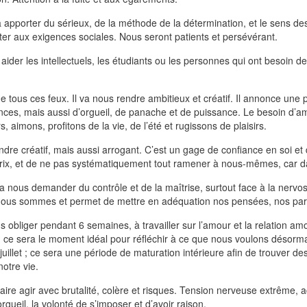
 apporter du sérieux, de la méthode de la détermination, et le sens des
ter aux exigences sociales. Nous seront patients et persévérant.
 aider les intellectuels, les étudiants ou les personnes qui ont besoin 
 de tous ces feux. Il va nous rendre ambitieux et créatif. Il annonce une 
nces, mais aussi d’orgueil, de panache et de puissance. Le besoin d’am
, aimons, profitons de la vie, de l’été et rugissons de plaisirs.
ndre créatif, mais aussi arrogant. C’est un gage de confiance en soi e
prix, et de ne pas systématiquement tout ramener à nous-mêmes, car da
a nous demander du contrôle et de la maîtrise, surtout face à la nervosit
i nous sommes et permet de mettre en adéquation nos pensées, nos paro
s obliger pendant 6 semaines, à travailler sur l’amour et la relation a
; ce sera le moment idéal pour réfléchir à ce que nous voulons désormai
illet ; ce sera une période de maturation intérieure afin de trouver d
otre vie.
aire agir avec brutalité, colère et risques. Tension nerveuse extrême, ac
orgueil, la volonté de s’imposer et d’avoir raison.