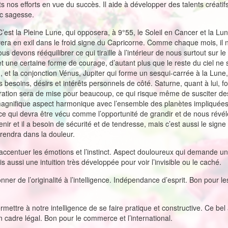
 nos efforts en vue du succès. Il aide à développer des talents créatifs
ec sagesse.
C’est la Pleine Lune, qui opposera, à 9°55, le Soleil en Cancer et la Lun
uvera en exil dans le froid signe du Capricorne. Comme chaque mois, il
us devons rééquilibrer ce qui tiraille à l’intérieur de nous surtout sur
et une certaine forme de courage, d’autant plus que le reste du ciel ne
, et la conjonction Vénus, Jupiter qui forme un sesqui-carrée à la Lune, 
nos besoins, désirs et intérêts personnels de côté. Saturne, quant à lui,
stration sera de mise pour beaucoup, ce qui risque même de susciter de
gnifique aspect harmonique avec l’ensemble des planètes impliquées 
 qui devra être vécu comme l’opportunité de grandir et de nous révél
uvenir et il a besoin de sécurité et de tendresse, mais c’est aussi le sign
 prendra dans la douleur.
accentuer les émotions et l’instinct. Aspect douloureux qui demande un
is aussi une intuition très développée pour voir l’invisible ou le caché.
onner de l’originalité à l’intelligence. Indépendance d’esprit. Bon pour 
rmettre à notre intelligence de se faire pratique et constructive. Ce bel a
cadre légal. Bon pour le commerce et l’international.