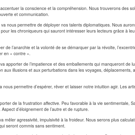
 accentuer la conscience et la compréhension. Nous trouverons des solu
couverte et communication.
t va nous permettre de déployer nos talents diplomatiques. Nous aurons
ur les chroniqueurs qui sauront intéresser leurs lecteurs grâce à leur fi
éer de l’anarchie et la volonté de se démarquer par la révolte, l’excentri
er en « contre ».
 va apporter de l’impatience et des emballements qui manqueront de lu
ion aux illusions et aux perturbations dans les voyages, déplacements,
va nous permettre d’espérer, rêver et laisser notre intuition agir. Les ar
orter de la frustration affective. Peu favorable à la vie sentimentale, S
 Aspect d’éloignement de l’autre et de rupture.
 va mêler agressivité, impulsivité à la froideur. Nous serons plus calc
 qui seront commis sans sentiment.