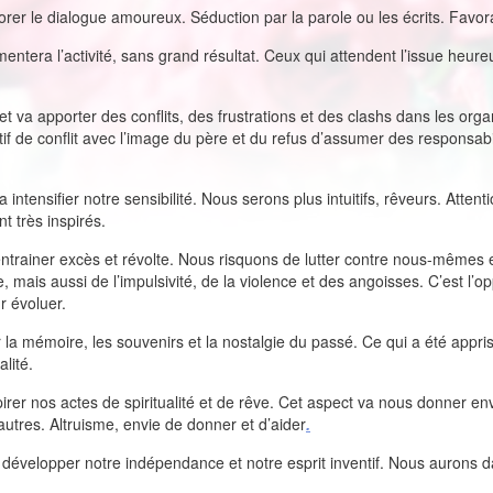
lorer le dialogue amoureux. Séduction par la parole ou les écrits. Favo
entera l’activité, sans grand résultat. Ceux qui attendent l’issue he
et va apporter des conflits, des frustrations et des clashs dans les organ
tif de conflit avec l’image du père et du refus d’assumer des responsabil
a intensifier notre sensibilité. Nous serons plus intuitifs, rêveurs. Atten
nt très inspirés.
entrainer excès et révolte. Nous risquons de lutter contre nous-mêmes e
 mais aussi de l’impulsivité, de la violence et des angoisses. C’est l’op
r évoluer.
r la mémoire, les souvenirs et la nostalgie du passé. Ce qui a été app
lité.
pirer nos actes de spiritualité et de rêve. Cet aspect va nous donner env
utres. Altruisme, envie de donner et d’aider
.
 développer notre indépendance et notre esprit inventif. Nous aurons