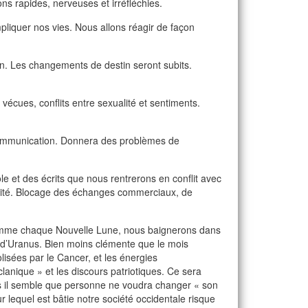
ns rapides, nerveuses et irréfléchies.
pliquer nos vies. Nous allons réagir de façon
tion. Les changements de destin seront subits.
écues, conflits entre sexualité et sentiments.
 communication. Donnera des problèmes de
ole et des écrits que nous rentrerons en conflit avec
ctivité. Blocage des échanges commerciaux, de
omme chaque Nouvelle Lune, nous baignerons dans
 d’Uranus. Bien moins clémente que le mois
lisées par le Cancer, et les énergies
clanique » et les discours patriotiques. Ce sera
is il semble que personne ne voudra changer « son
sur lequel est bâtie notre société occidentale risque