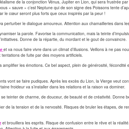
éalisme de la conjonction Vénus, Jupiter en Lion, qui sera frustrée par
ous « sauve » c’est Neptune qui de son signe des Poissons tente d’apai
r le cœur seront plus forts que ceux inspirés par la peur !
va perturber le dialogue amoureux. Attention aux chamailleries dans le
ynamiser la parole. Favorise la communication, mais la teinte d’impulsiv
 d’initiatives. Donne de la répartie, du mordant et le gout de convaincre.
ne
et va nous faire vivre dans un climat d’illusions. Veillons à ne pas no
tentations de fuite par des moyens artificiels.
a amplifier les émotions. Ce bel aspect, plein de générosité, fécondité et
nts vont se faire pudiques. Après les excès du Lion, la Vierge veut con
taine froideur va s’installer dans les relations et la raison va dominer.
 se teinter de charme, de douceur, de beauté et de créativité. Donne be
éer de la tension et de la nervosité. Risques de bruler les étapes, de ren
e
et brouillera les esprits. Risque de confusion entre le rêve et la réali
n. Attention à la fuite et aux égarements.