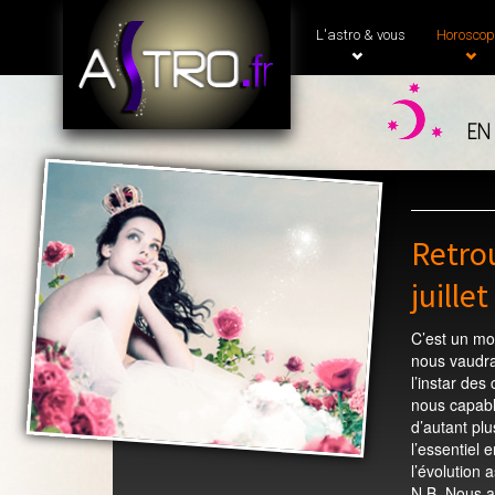
L'astro & vous
Horoscop
en
Retrou
juille
C’est un moi
nous vaudra 
l’instar de
nous capabl
d’autant pl
l’essentiel 
l’évolution 
N.B. Nous a