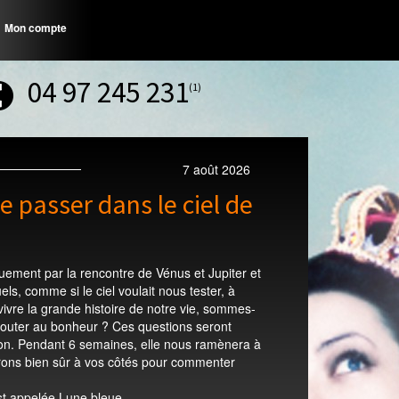
Mon compte
04 97 245 231
(1)
7 août 2026
e passer dans le ciel de
quement par la rencontre de Vénus et Jupiter et
s, comme si le ciel voulait nous tester, à
vivre la grande histoire de notre vie, sommes-
gouter au bonheur ? Ces questions seront
tion. Pendant 6 semaines, elle nous ramènera à
serons bien sûr à vos côtés pour commenter
st appelée Lune bleue.