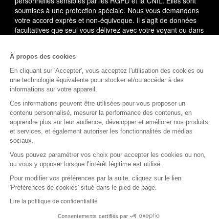
personnelles sensibles par les RGPD et la CNIL. Elles sont
soumises à une protection spéciale. Nous vous demandons
votre accord exprès et non-équivoque. Il s’agit de données
facultatives que seul vous délivrez avec votre voyant ou dans
le cadre du service utilisé.
À propos des cookies
En cas de litige, vous pouvez saisir le médiateur de la
consommation : AVENIR CONSO, 09 53 01 02 69.
En savoir
En cliquant sur 'Accepter', vous acceptez l'utilisation des cookies ou
plus
une technologie équivalente pour stocker et/ou accéder à des
informations sur votre appareil.
(1)
L'accès à cette offre commerciale est soumis aux
Ces informations peuvent être utilisées pour vous proposer un
conditions suivantes : 10 minutes de voyance au tarif spécial
contenu personnalisé, mesurer la performance des contenus, en
de 15EUR TTC, voyance privée. Offre valable dans la limite
apprendre plus sur leur audience, développer et améliorer nos produits
des 10 premières minutes, après validation de votre compte
et services, et également autoriser les fonctionnalités de médias
client comprenant votre nom, prénom, téléphone, adresse,
sociaux.
email et carte de paiement valide (compte client nouveau ou
Vous pouvez paramétrer vos choix pour accepter les cookies ou non,
existant). Au-delà des 10 premières minutes, le tarif est de
ou vous y opposer lorsque l’intérêt légitime est utilisé.
3.5EUR à 9.5EUR TTC la minute supplémentaire selon le
voyant.
Pour modifier vos préférences par la suite, cliquez sur le lien
'Préférences de cookies' situé dans le pied de page.
Rejoignez la communauté Astro.fr
Lire la politique de confidentialité
Consentements certifiés par