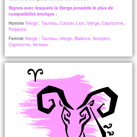
Signes avec lesquels la
Vierge
possède le plus de
compatibilité érotique :
Homme
Vierge
:
Taureau
,
Cancer
,
Lion
,
Vierge
,
Capricorne
,
Poissons
Femme
Vierge
:
Taureau
,
Vierge
,
Balance
,
Scorpion
,
Capricorne
,
Verseau