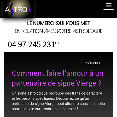
Togg
navig
Le numéro qui vous met
en relation avec votre astrologue
04 97 245 231
(1)
9 août 2026
Comment faire l’amour à un
partenaire de signe Vierge ?
Un signe astrologique regroupe des traits de caractère
et les besoins spécifiques. Découvrez ce qu’un
partenaire de signe Vierge peut attendre sous la couette
pour mieux le surprendre et le combler !