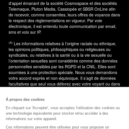
d'appel émanant de la société Cosmospace et des sociétés
Telemaque, Pluton Media, Cassiopée et SBSR OnLine afin
de recevoir, comme consenties, leurs offres de voyance dans
le respect des règlementations en vigueur. Par voie
électronique, il est entendu toute communication par email,
sms et voix sur IP.
(4)
Les informations relatives à l’origine raciale ou ethnique,
les opinions politiques, philosophiques ou religieuses ou
syndicales, ou relatives à la santé ou à la vie sexuelle ou
l’orientation sexuelles sont considérée comme des données
personnelles sensibles par les RGPD et la CNIL. Elles sont
soumises à une protection spéciale. Nous vous demandons
votre accord exprès et non-équivoque. Il s’agit de données
facultatives que seul vous délivrez avec votre voyant ou dans
le cadre du service utilisé.
À propos des cookies
En cas de litige, vous pouvez saisir le médiateur de la
consommation : AVENIR CONSO, 09 53 01 02 69.
En savoir
En cliquant sur 'Accepter', vous acceptez l'utilisation des cookies ou
plus
une technologie équivalente pour stocker et/ou accéder à des
informations sur votre appareil.
(1)
L'accès à cette offre commerciale est soumis aux
Ces informations peuvent être utilisées pour vous proposer un